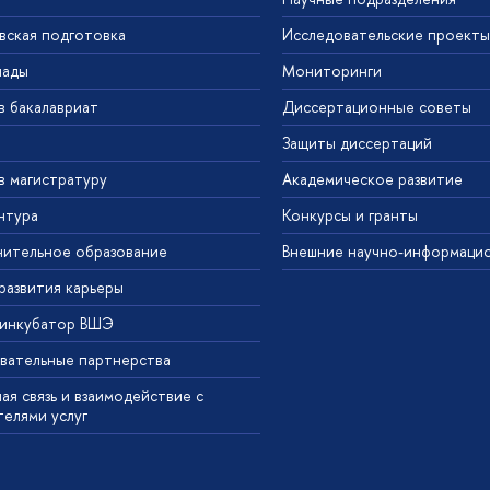
вская подготовка
Исследовательские проекты
иады
Мониторинги
в бакалавриат
Диссертационные советы
Защиты диссертаций
в магистратуру
Академическое развитие
нтура
Конкурсы и гранты
ительное образование
Внешние научно-информаци
развития карьеры
-инкубатор ВШЭ
вательные партнерства
ая связь и взаимодействие с
телями услуг