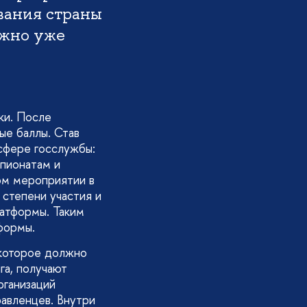
вания страны
ожно уже
ки. После
ые баллы. Став
сфере госслужбы:
пионатам и
ом мероприятии в
 степени участия и
латформы. Таким
формы.
которое должно
га, получают
рганизаций
равленцев. Внутри