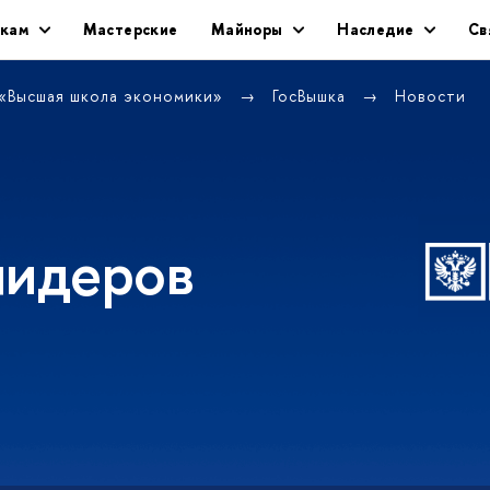
икам
Мастерские
Майноры
Наследие
Св
 «Высшая школа экономики»
ГосВышка
Новости
лидеров