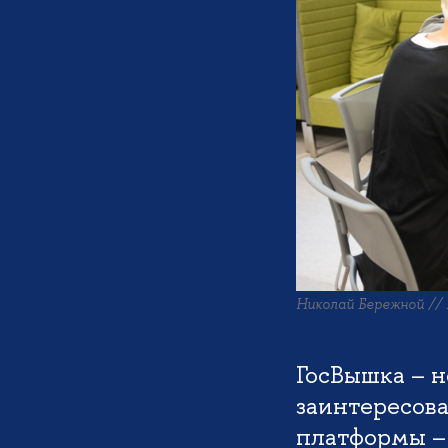
Николай Бережной //
ГосВышка – н
заинтересова
платформы –