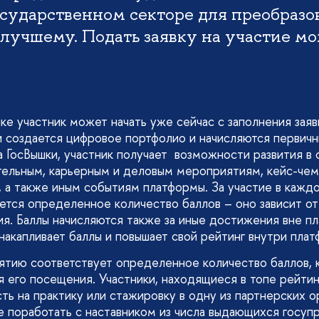
осударственном секторе для преобразо
 лучшему. Подать заявку на участие м
ке участник может начать уже сейчас с заполнения заяв
и создается цифровое портфолио и начисляются первичн
 ГосВышки, участник получает возможности развития в 
тельным, карьерным и деловым мероприятиям, кейс-чем
 а также иным событиям платформы. За участие в кажд
ется определенное количество баллов – оно зависит от
я. Баллы начисляются также за иные достижения вне п
накапливает баллы и повышает свой рейтинг внутри плат
тию соответствует определенное количество баллов, 
я его посещения. Участники, находящиеся в топе рейтин
ть на практику или стажировку в одну из партнерских о
же поработать с наставником из числа выдающихся госуп