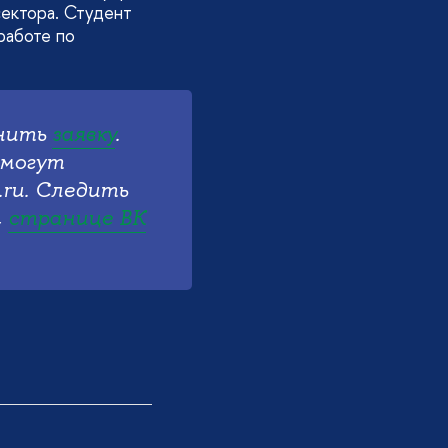
сектора. Студент
работе по
лнить
заявку
.
 могут
ru. Следить
,
странице ВК