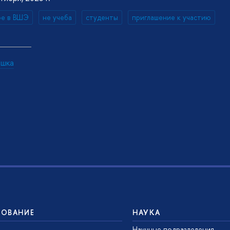
ое в ВШЭ
не учеба
студенты
приглашение к участию
ышка
ЗОВАНИЕ
НАУКА
Научные подразделения