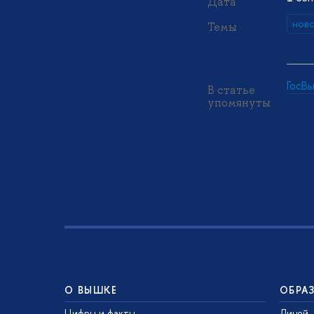
Дата
нов
Темы
ГосВ
В статье
упомянуты
О ВЫШКЕ
ОБРА
Цифры и факты
Лицей