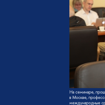
На семинаре, про
в Москве, професс
международные сра