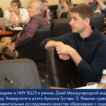
шедшем в НИУ ВШЭ в рамках Дней Международной ака
ор Университета штата Аризона Густаво Э. Фишман срав
внительные исследования качества образования с лош