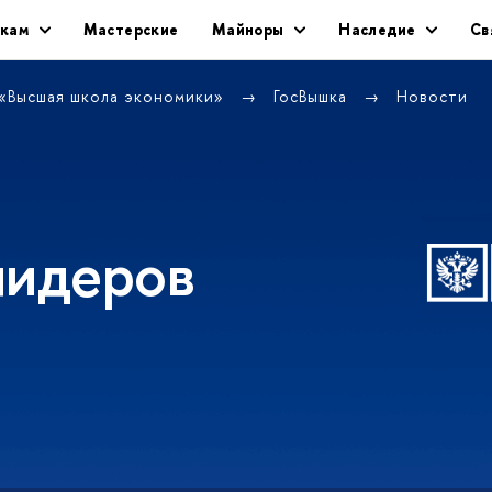
икам
Мастерские
Майноры
Наследие
Св
 «Высшая школа экономики»
ГосВышка
Новости
лидеров