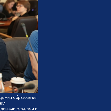
демии образования
нил
адиными скачками и