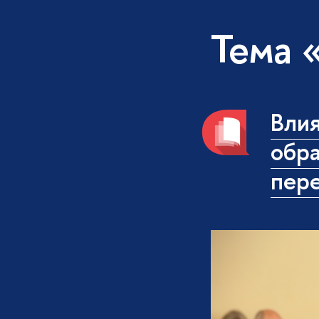
Тема 
Влия
обра
пер