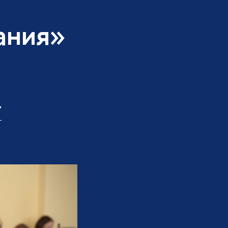
ания»
т